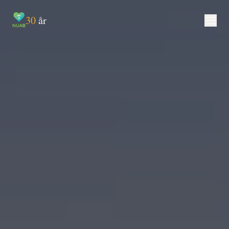
30
år