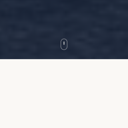
NEDRÄKNING
Tiden till avresa
67
15
32
23